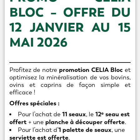
BLOC – OFFRE DU
NOUS REJOINDRE
12 JANVIER AU 15
MAI 2026
NEWSLETTER
*
MON ESPACE
promotion CELIA Bloc
Profitez de notre
et
optimisez la minéralisation de vos bovins,
ovins et caprins de façon simple et
efficace !
Offres spéciales :
11 seaux
12ᵉ seau est
Pour l’achat de
, le
offert
planche à découper offerte
+ une
.
1 palette de seaux
Pour l’achat d’
, une
serviette est offerte
.