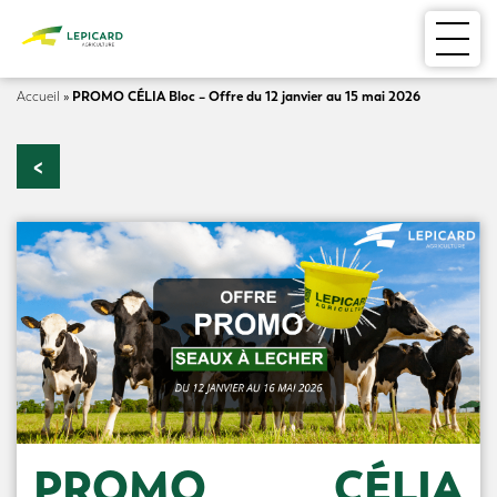
PROMO CÉLIA Bloc – Offre du 12 janvier au 15 mai 2026
Accueil
»
<
L’ENTREPRISE
NOS METIERS
MAGASINS
SERVICES
ACTUALITÉS
PROMO CÉLIA
CONTACT