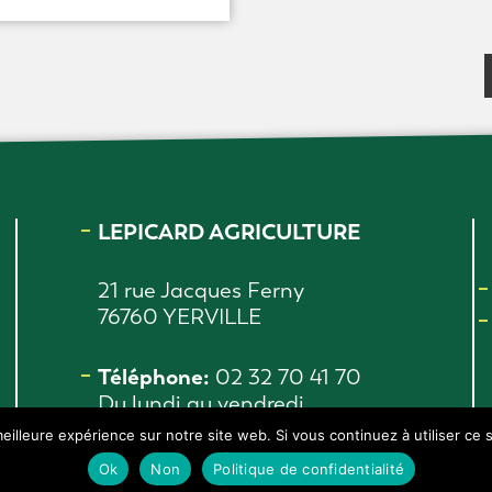
LEPICARD AGRICULTURE
21 rue Jacques Ferny
76760 YERVILLE
Téléphone:
02 32 70 41 70
Du lundi au vendredi
de 8h30 à 12h00 et de
eilleure expérience sur notre site web. Si vous continuez à utiliser ce
13h30 à 17h00
Ok
Non
Politique de confidentialité