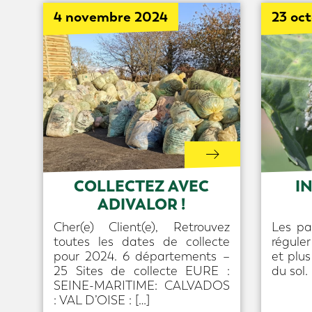
4 novembre 2024
23 oc
COLLECTEZ AVEC
I
ADIVALOR !
Cher(e) Client(e), Retrouvez
Les pa
toutes les dates de collecte
réguler
pour 2024. 6 départements –
et plu
25 Sites de collecte EURE :
du sol.
SEINE-MARITIME: CALVADOS
: VAL D’OISE : […]