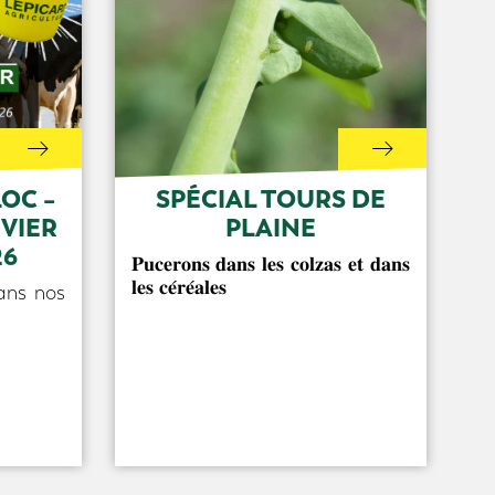
OC –
SPÉCIAL TOURS DE
NVIER
PLAINE
26
𝐏𝐮𝐜𝐞𝐫𝐨𝐧𝐬 𝐝𝐚𝐧𝐬 𝐥𝐞𝐬 𝐜𝐨𝐥𝐳𝐚𝐬 𝐞𝐭 𝐝𝐚𝐧𝐬
𝐥𝐞𝐬 𝐜𝐞́𝐫𝐞́𝐚𝐥𝐞𝐬
ans nos